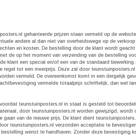
posters.nl gehanteerde prijzen staan vermeld op de website 
tuele andere al dan niet van overheidswege op de verkoop 
rechten en kosten. De bestelling door de klant wordt geacht
met de op het moment van verzending van de bestelling voo
n de klant een special en/of een van de standaard bewerking
de regel tot een meerprijs. Deze zal door teunstuinposters.nl
orden vermeld. De overeenkomst komt in een dergelijk geva
achtbevestiging vermelde totaalprijs schriftelijk, dan wel l
, voordat teunstuinposters.nl in staat is gesteld tot beoorde
materiaal, door teunstuinposters.nl worden gewijzigd, wordt
te gaan van de nieuwe prijs. De klant dient teunstuinposters.
oor teunstuinposters.nl verzonden acceptatie te bevestigen 
e bestelling wenst te handhaven. Zonder deze bevestiging 