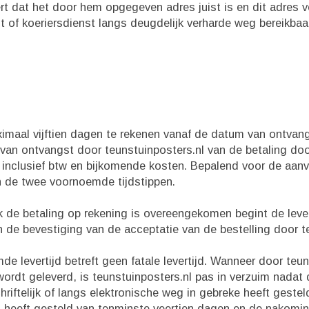
ert dat het door hem opgegeven adres juist is en dit adres 
 of koeriersdienst langs deugdelijk verharde weg bereikbaar
aximaal vijftien dagen te rekenen vanaf de datum van ontvang
van ontvangst door teunstuinposters.nl van de betaling doo
inclusief btw en bijkomende kosten. Bepalend voor de aanva
n de twee voornoemde tijdstippen.
ijk de betaling op rekening is overeengekomen begint de leve
 de bevestiging van de acceptatie van de bestelling door te
mde levertijd betreft geen fatale levertijd. Wanneer door teun
wordt geleverd, is teunstuinposters.nl pas in verzuim nadat 
hriftelijk of langs elektronische weg in gebreke heeft gestel
 heeft gesteld van tenminste veertien dagen en de nakomi