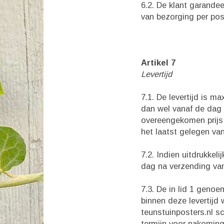
6.2. De klant garande
van bezorging per post
Artikel 7
Levertijd
7.1. De levertijd is m
dan wel vanaf de dag 
overeengekomen prijs 
het laatst gelegen va
7.2. Indien uitdrukkel
dag na verzending van
7.3. De in lid 1 genoe
binnen deze levertijd 
teunstuinposters.nl sc
termijn voor nakoming