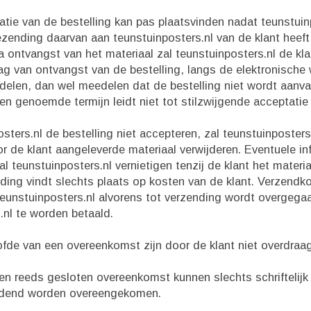
tatie van de bestelling kan pas plaatsvinden nadat teunstui
ezending daarvan aan teunstuinposters.nl van de klant heef
 ontvangst van het materiaal zal teunstuinposters.nl de kl
ag van ontvangst van de bestelling, langs de elektronische
delen, dan wel meedelen dat de bestelling niet wordt aanva
en genoemde termijn leidt niet tot stilzwijgende acceptatie 
sters.nl de bestelling niet accepteren, zal teunstuinposters
r de klant aangeleverde materiaal verwijderen. Eventuele in
 teunstuinposters.nl vernietigen tenzij de klant het materia
ing vindt slechts plaats op kosten van de klant. Verzendk
teunstuinposters.nl alvorens tot verzending wordt overgega
.nl te worden betaald.
oofde van een overeenkomst zijn door de klant niet overdraa
een reeds gesloten overeenkomst kunnen slechts schriftelijk
ndend worden overeengekomen.