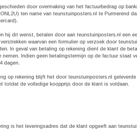
te geschieden door overmaking van het factuurbedrag op ba
NL2U) ten name van teunstuinposters.nl te Purmerend dan 
ercard).
ien hij dit wenst, betalen door aan teunstuinposters.nl een 
verstrekken waarvan een formulier op verzoek door teunstui
en. In geval van betaling op rekening dient de klant de bet
te nemen. Indien geen betalingstermijn op de factuur staat 
14 dagen.
ling op rekening blijft het door teunstuinposters.nl gelever
l totdat de volledige koopprijs door de klant is voldaan.
ering is het leveringsadres dat de klant opgeeft aan teunstui