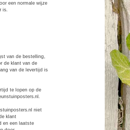
voor een normale wijze
 is.
st van de bestelling,
r de klant van de
ng van de levertijd is
rtijd te lopen op de
unstuinposters.nl.
stuinposters.nl niet
de klant
d en een laatste
ng door