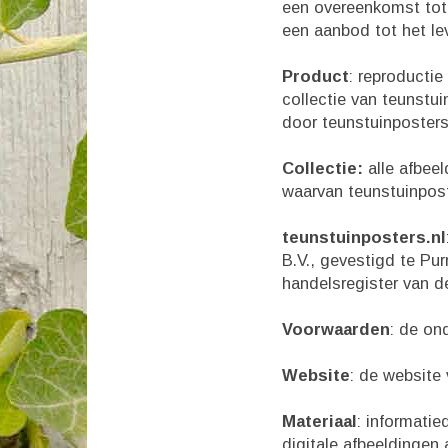
een overeenkomst tot 
een aanbod tot het le
Product
: reproductie
collectie van teunstu
door teunstuinposters
Collectie:
alle afbee
waarvan teunstuinposte
teunstuinposters.nl
B.V., gevestigd te Pu
handelsregister van 
Voorwaarden
: de on
Website
: de website
Materiaal
: informati
digitale afbeeldingen 