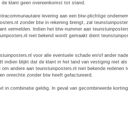
n de klant geen overeenkomst tot stand.
 intracommunautaire levering aan een btw-plichtige onderne
sters.nl zonder btw in rekening brengt, zal teunstuinposter
nt vermelden. Indien het btw-nummer aan teunstuinposters.
uinposters.nl niet bekend wordt gemaakt dient teunstuinpos
nstuinposters.nl voor alle eventuele schade en/of ander nade
dt indien blijkt dat de klant in het land van vestiging niet als
l om andere aan teunstuinposters.nl niet bekende redenen t
ten onrechte zonder btw heeft gefactureerd.
ooit in combinatie geldig. In geval van gecombineerde kortin