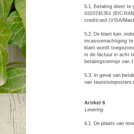
5.1. Betaling dient 
0310741351 (BIC:RABO
creditcard (VISA/Mast
5.2. De klant kan, ind
incassomachtiging te 
klant wordt toegezond
in de factuur in acht 
betalingstermijn van 
5.3. In geval van beta
van teunstuinposters.n
Artikel 6
Levering
6.1. De plaats van lev