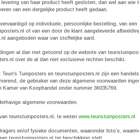
levering van haar product heeft gesloten, dan wel aan wie t
veren van een dergelijke product heeft gedaan.
 vervaardigd op individuele, persoonlijke bestelling, van een
inposters.nl of van een door de klant aangeleverde afbeeldin
.nl aangeboden waar van stoffelijke aard.
ldingen al dan niet getoond op de website van teunstuinpost
rs.nl over de al dan niet exclusieve rechten beschikt.
: Teun's Tuinposters en teunstuinposters.nl zijn een hande
rmerend, de gebruiker van deze algemene voorwaarden inges
de Kamer van Koophandel onder nummer 36035769.
derhavige algemene voorwaarden.
 van teunstuinposters.nl, te weten
www.teunstuinposters.nl
edragers en/of fysieke documenten, waaronder foto’s, waarm
aan teunstuinposters.nl ter beschikking stelt.