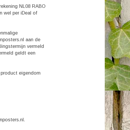
nkrekening NL08 RABO
wel per iDeal of
eenmalige
nposters.nl aan de
alingstermijn vermeld
vermeld geldt een
de product eigendom
nposters.nl.