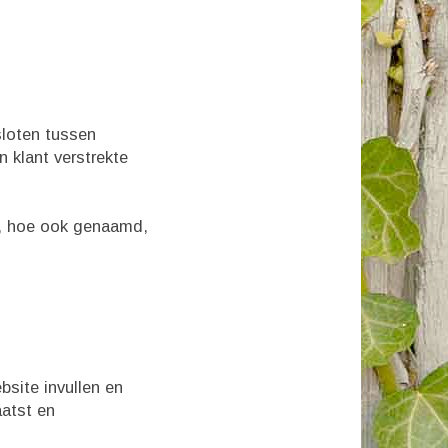
sloten tussen
n klant verstrekte
en, hoe ook genaamd,
site invullen en
aatst en