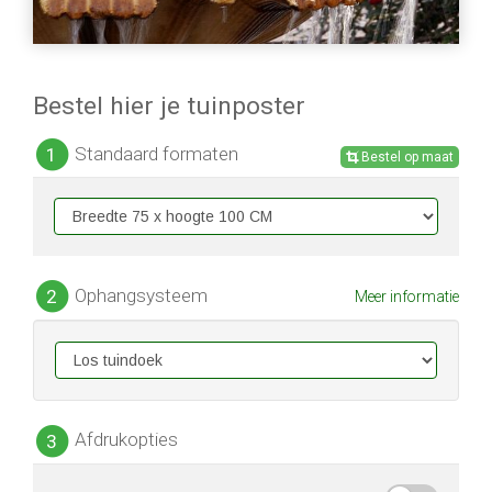
Bestel hier je tuinposter
Standaard formaten
1
Bestel op maat
Ophangsysteem
2
Meer informatie
Afdrukopties
3