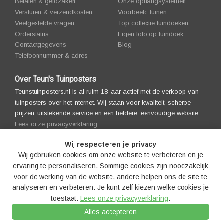
Betalen & geldzaken
Onze ophangsystemen
Versturen & verzendkosten
Voorbeeld tuinen
Veelgestelde vragen
Top collectie tuindoeken
Orderstatus
Eigen foto op tuindoek
Contactgegevens
Blog
Telefoonnummer & adres
Over Teun's Tuinposters
Teunstuinposters.nl is al ruim 18 jaar actief met de verkoop van
tuinposters over het internet. Wij staan voor kwaliteit, scherpe
prijzen, uitstekende service en een heldere, eenvoudige website.
Lees onze privacyverklaring
Wij respecteren je privacy
Wij gebruiken cookies om onze website te verbeteren en je
ervaring te personaliseren. Sommige cookies zijn noodzakelijk
voor de werking van de website, andere helpen ons de site te
analyseren en verbeteren. Je kunt zelf kiezen welke cookies je
toestaat.
Lees onze privacyverklaring
.
© 2008-2026 Teun's Tuinposters |
Algemenevoorwaarden |
Alles accepteren
Privacyverklaring
|
Cookies
|
Cookie-instellingen
|
Disclaimer
|
Copyright