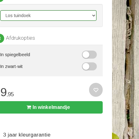
Afdrukopties
3
In spiegelbeeld
In zwart-wit
39
95
,
In winkelmandje
3 jaar kleurgarantie