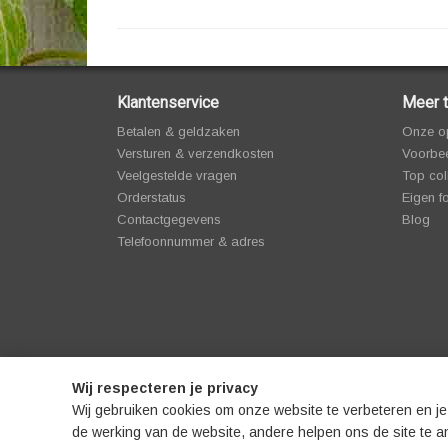
Klantenservice
Meer t
Betalen & geldzaken
Onze o
Versturen & verzendkosten
Voorbee
Veelgestelde vragen
Top col
Orderstatus
Eigen f
Contactgegevens
Blog
Telefoonnummer & adres
Wij respecteren je privacy
© 2008-2026 Teun's Tuinposters |
Algemenev
Wij gebruiken cookies om onze website te verbeteren en je
de werking van de website, andere helpen ons de site te an