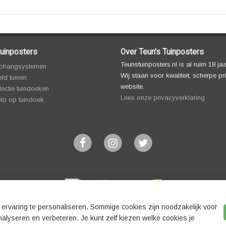
uinposters
Over Teun's Tuinposters
Teunstuinposters.nl is al ruim 18 ja
phangsystemen
Wij staan voor kwaliteit, scherpe p
ld tuinen
website.
lectie tuindoeken
Lees onze privacyverklaring
oto op tuindoek
oorwaarden |
Privacyverklaring
|
Cookies
|
Cookie-instellingen
|
Disclaimer
 ervaring te personaliseren. Sommige cookies zijn noodzakelijk voor
alyseren en verbeteren. Je kunt zelf kiezen welke cookies je