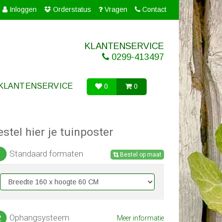
Inloggen
Orderstatus
Vragen
Contact
KLANTENSERVICE
0299-413497
KLANTENSERVICE
0
0
estel hier je tuinposter
Standaard formaten
1
Bestel op maat
Ophangsysteem
2
Meer informatie