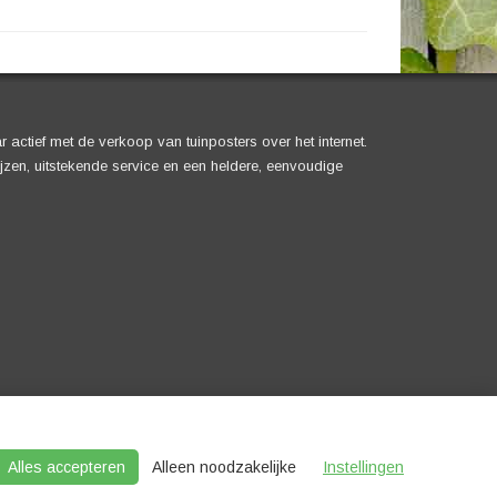
ar actief met de verkoop van tuinposters over het internet.
rijzen, uitstekende service en een heldere, eenvoudige
|
Copyright notice
|
Partners
|
Sitemap
|
LLM's
Alles accepteren
Alleen noodzakelijke
Instellingen