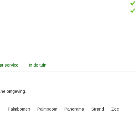
t service
In de tuin
che omgeving.
e
Palmbomen
Palmboom
Panorama
Strand
Zee