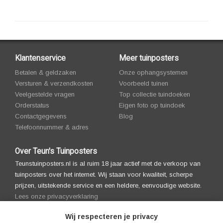
Klantenservice
Meer tuinposters
Betalen & geldzaken
Onze ophangsystemen
Versturen & verzendkosten
Voorbeeld tuinen
Veelgestelde vragen
Top collectie tuindoeken
Orderstatus
Eigen foto op tuindoek
Contactgegevens
Blog
Telefoonnummer & adres
Over Teun's Tuinposters
Teunstuinposters.nl is al ruim 18 jaar actief met de verkoop van
tuinposters over het internet. Wij staan voor kwaliteit, scherpe
prijzen, uitstekende service en een heldere, eenvoudige website.
Lees onze privacyverklaring
Wij respecteren je privacy