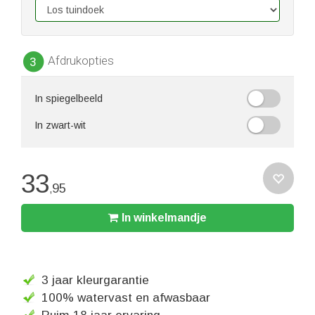
Afdrukopties
3
In spiegelbeeld
In zwart-wit
33
95
,
In winkelmandje
3 jaar kleurgarantie
100% watervast en afwasbaar
Ruim 18 jaar ervaring