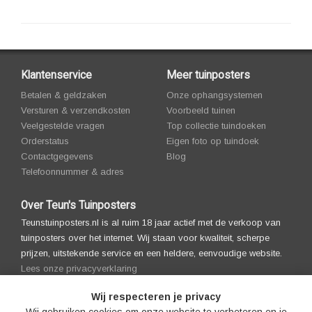
Klantenservice
Meer tuinposters
Betalen & geldzaken
Onze ophangsystemen
Versturen & verzendkosten
Voorbeeld tuinen
Veelgestelde vragen
Top collectie tuindoeken
Orderstatus
Eigen foto op tuindoek
Contactgegevens
Blog
Telefoonnummer & adres
Over Teun's Tuinposters
Teunstuinposters.nl is al ruim 18 jaar actief met de verkoop van
tuinposters over het internet. Wij staan voor kwaliteit, scherpe
prijzen, uitstekende service en een heldere, eenvoudige website.
Lees onze privacyverklaring
Wij respecteren je privacy