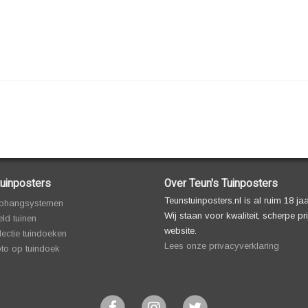
uinposters
Over Teun's Tuinposters
Teunstuinposters.nl is al ruim 18 ja
phangsystemen
Wij staan voor kwaliteit, scherpe p
ld tuinen
website.
lectie tuindoeken
Lees onze privacyverklaring
oto op tuindoek