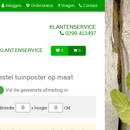
Inloggen
Orderstatus
Vragen
Contact
KLANTENSERVICE
0299-413497
KLANTENSERVICE
0
0
estel tuinposter op maat
Vul de gewenste afmeting in
1
Breedte
x hoogte
CM