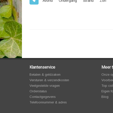
Avond
Ondergang
Strand
Zon
Klantenservice
Meer t
Betalen & geldzaken
Onze o
Versturen & verzendkosten
Voorbee
Veelgestelde vragen
Top col
Orderstatus
Eigen f
Contactgegevens
Blog
Telefoonnummer & adres