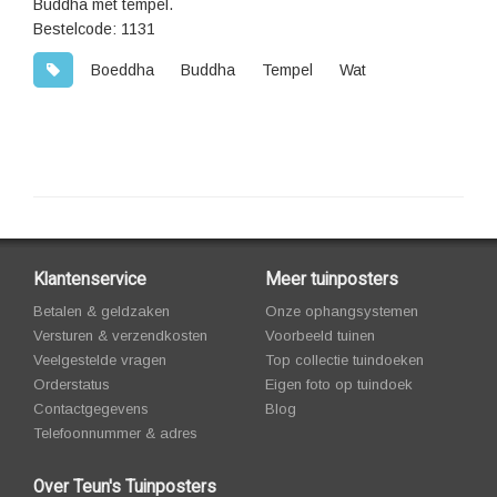
Buddha met tempel.
Bestelcode: 1131
Boeddha
Buddha
Tempel
Wat
Klantenservice
Meer tuinposters
Betalen & geldzaken
Onze ophangsystemen
Versturen & verzendkosten
Voorbeeld tuinen
Veelgestelde vragen
Top collectie tuindoeken
Orderstatus
Eigen foto op tuindoek
Contactgegevens
Blog
Telefoonnummer & adres
Over Teun's Tuinposters