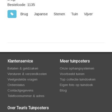
Bestelcode: 1135
Brug
Japanse
Stenen
Tuin
Vijver
Klantenservice
Meer tuinposters
Betalen & geldzaken
Onze ophangsystemen
Versturen & verzendkosten
Voorbeeld tuinen
Veelgestelde vragen
Top collectie tuindoeken
Orderstatus
Eigen foto op tuindoek
Contactgegevens
Blog
Telefoonnummer & adres
Over Teun's Tuinposters