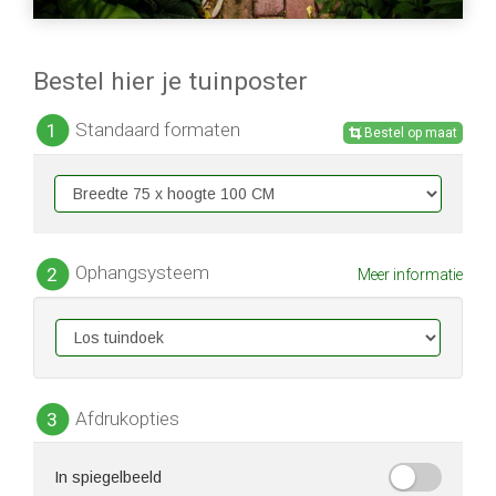
Bestel hier je tuinposter
Standaard formaten
1
Bestel op maat
Ophangsysteem
2
Meer informatie
Afdrukopties
3
In spiegelbeeld