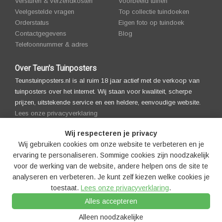
Versturen & verzendkosten
Voorbeeld tuinen
Veelgestelde vragen
Top collectie tuindoeken
Orderstatus
Eigen foto op tuindoek
Contactgegevens
Blog
Telefoonnummer & adres
Over Teun's Tuinposters
Teunstuinposters.nl is al ruim 18 jaar actief met de verkoop van
tuinposters over het internet. Wij staan voor kwaliteit, scherpe
prijzen, uitstekende service en een heldere, eenvoudige website.
Lees onze privacyverklaring
Wij respecteren je privacy
Wij gebruiken cookies om onze website te verbeteren en je
ervaring te personaliseren. Sommige cookies zijn noodzakelijk
voor de werking van de website, andere helpen ons de site te
analyseren en verbeteren. Je kunt zelf kiezen welke cookies je
toestaat.
Lees onze privacyverklaring
.
© 2008-2026 Teun's Tuinposters |
Algemenevoorwaarden |
Alles accepteren
Privacyverklaring
|
Cookies
|
Cookie-instellingen
|
Disclaimer
|
Copyright
notice
|
Partners
|
Sitemap
|
LLM's
Alleen noodzakelijke