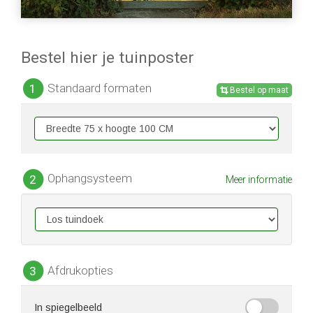
Bestel hier je tuinposter
Standaard formaten
1
Bestel op maat
Ophangsysteem
2
Meer informatie
Afdrukopties
3
In spiegelbeeld