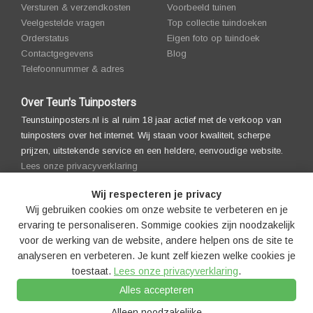
Versturen & verzendkosten
Voorbeeld tuinen
Veelgestelde vragen
Top collectie tuindoeken
Orderstatus
Eigen foto op tuindoek
Contactgegevens
Blog
Telefoonnummer & adres
Over Teun's Tuinposters
Teunstuinposters.nl is al ruim 18 jaar actief met de verkoop van
tuinposters over het internet. Wij staan voor kwaliteit, scherpe
prijzen, uitstekende service en een heldere, eenvoudige website.
Lees onze privacyverklaring
Wij respecteren je privacy
Wij gebruiken cookies om onze website te verbeteren en je
ervaring te personaliseren. Sommige cookies zijn noodzakelijk
voor de werking van de website, andere helpen ons de site te
analyseren en verbeteren. Je kunt zelf kiezen welke cookies je
toestaat.
Lees onze privacyverklaring
.
© 2008-2026 Teun's Tuinposters |
Algemenevoorwaarden |
Alles accepteren
Privacyverklaring
|
Cookies
|
Cookie-instellingen
|
Disclaimer
|
Copyright
notice
|
Partners
|
Sitemap
|
LLM's
Alleen noodzakelijke