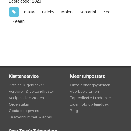
Bestelcode: 1023
Blauw
Grieks
Molen
Santorini
Zee
Zeeen
Klantenservice
Meer tuinposters
Betalen & geldzaken
Onze ophangsystemen
Versturen & verzendkosten
Voorbeeld tuinen
Veelgestelde vragen
Top collectie tuindoeken
Orderstatus
Eigen foto op tuindoek
Contactgegevens
Blog
Telefoonnummer & adres