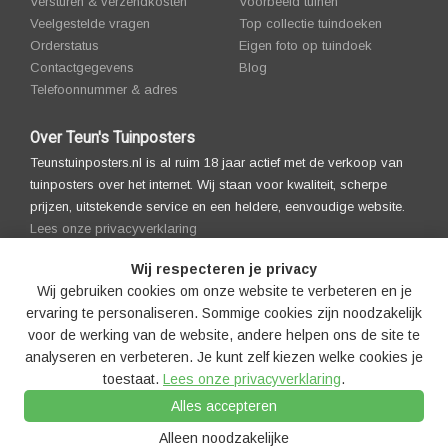
Versturen & verzendkosten
Voorbeeld tuinen
Veelgestelde vragen
Top collectie tuindoeken
Orderstatus
Eigen foto op tuindoek
Contactgegevens
Blog
Telefoonnummer & adres
Over Teun's Tuinposters
Teunstuinposters.nl is al ruim 18 jaar actief met de verkoop van
tuinposters over het internet. Wij staan voor kwaliteit, scherpe
prijzen, uitstekende service en een heldere, eenvoudige website.
Lees onze privacyverklaring
Wij respecteren je privacy
Wij gebruiken cookies om onze website te verbeteren en je
ervaring te personaliseren. Sommige cookies zijn noodzakelijk
voor de werking van de website, andere helpen ons de site te
analyseren en verbeteren. Je kunt zelf kiezen welke cookies je
toestaat.
Lees onze privacyverklaring
.
© 2008-2026 Teun's Tuinposters |
Algemenevoorwaarden |
Alles accepteren
Privacyverklaring
|
Cookies
|
Cookie-instellingen
|
Disclaimer
|
Copyright
notice
|
Partners
|
Sitemap
|
LLM's
Alleen noodzakelijke