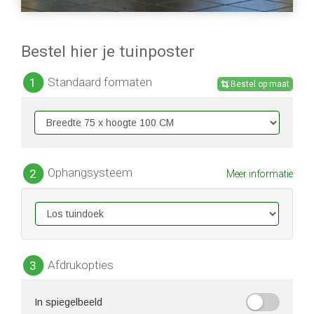
Bestel hier je tuinposter
Standaard formaten
1
Bestel op maat
Ophangsysteem
2
Meer informatie
Afdrukopties
3
In spiegelbeeld