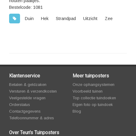
houten paaltjes.
Bestelcode: 1081
Duin
Hek
Strandpad
Uitzicht
Zee
Klantenservice
Meer tuinposters
Betalen & geldzaken
Onze ophangsystemen
Versturen & verzendkosten
Voorbeeld tuinen
Veelgestelde vragen
Top collectie tuindoeken
Orderstatus
Eigen foto op tuindoek
Contactgegevens
Blog
Telefoonnummer & adres
Over Teun's Tuinposters