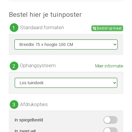
Bestel hier je tuinposter
Standaard formaten
1
Bestel op maat
Ophangsysteem
2
Meer informatie
Afdrukopties
3
In spiegelbeeld
In zwart-wit