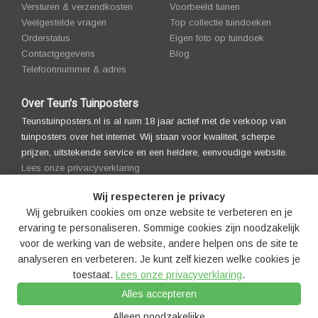
Versturen & verzendkosten
Voorbeeld tuinen
Veelgestelde vragen
Top collectie tuindoeken
Orderstatus
Eigen foto op tuindoek
Contactgegevens
Blog
Telefoonnummer & adres
Over Teun's Tuinposters
Teunstuinposters.nl is al ruim 18 jaar actief met de verkoop van
tuinposters over het internet. Wij staan voor kwaliteit, scherpe
prijzen, uitstekende service en een heldere, eenvoudige website.
Lees onze privacyverklaring
Wij respecteren je privacy
Wij gebruiken cookies om onze website te verbeteren en je
ervaring te personaliseren. Sommige cookies zijn noodzakelijk
voor de werking van de website, andere helpen ons de site te
analyseren en verbeteren. Je kunt zelf kiezen welke cookies je
toestaat.
Lees onze privacyverklaring
.
© 2008-2026 Teun's Tuinposters |
Algemenevoorwaarden |
Alles accepteren
Privacyverklaring
|
Cookies
|
Cookie-instellingen
|
Disclaimer
|
Copyright
notice
|
Partners
|
Sitemap
|
LLM's
Alleen noodzakelijke